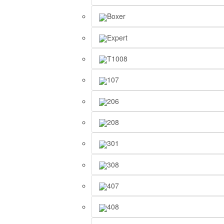
Boxer
Expert
T1008
107
206
208
301
308
407
408