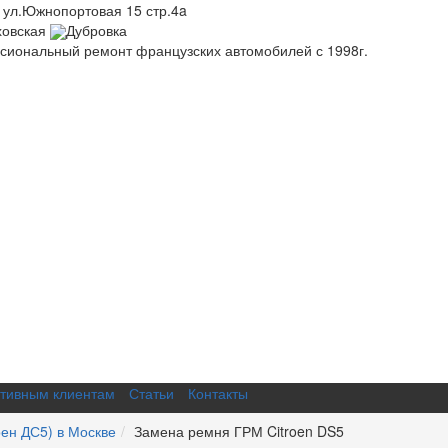
 ул.Южнопортовая 15 стр.4a
ховская
Дубровка
иональный ремонт французских автомобилей с 1998г.
тивным клиентам
Статьи
Контакты
оен ДС5) в Москве
Замена ремня ГРМ Citroen DS5