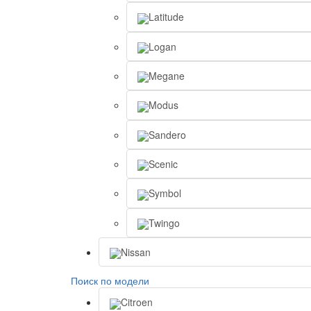
Latitude
Logan
Megane
Modus
Sandero
Scenic
Symbol
Twingo
Nissan
Поиск по модели
Citroen