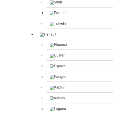
5008
Partner
Traveller
Renault
Fluence
Duster
Espace
Kangoo
Kaptur
Koleos
Laguna