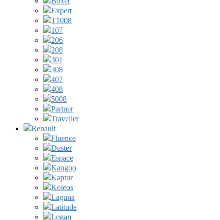
Boxer
Expert
T1008
107
206
208
301
308
407
408
5008
Partner
Traveller
Renault
Fluence
Duster
Espace
Kangoo
Kaptur
Koleos
Laguna
Latitude
Logan