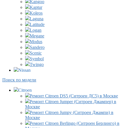
Kangoo
Kaptur
Koleos
Laguna
Latitude
Logan
Megane
Modus
Sandero
Scenic
Symbol
Twingo
Nissan
Поиск по модели
Citroen
Ремонт Citroen DS5 (Ситроен ДС5) в Москве
Ремонт Citroen Jumper (Ситроен Джампер) в
Москве
Ремонт Citroen Jumpy (Ситроен Джампи) в
Москве
Ремонт Citroen Berlingo (Ситроен Берлинго) в