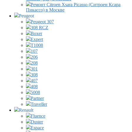
Ремонт Citroen Xsara Picasso (Ситроен Ксара
Пикассо) в Москве
Peugeot
Peugeot 307
308 RCZ
Boxer
Expert
T1008
107
206
208
301
308
407
408
5008
Partner
Traveller
Renault
Fluence
Duster
Espace