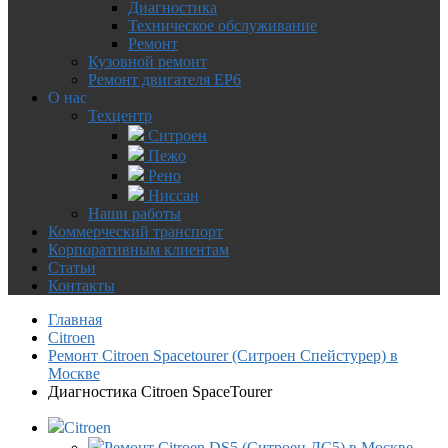
Диагностика
Техническое обслуживание
Ремонт
Кузовной ремонт
Ремонт двигателя EP6
О нас
Техцентр
Ситроен
Пежо
Рено
Ниссан
Наши работы
Коммерческий транспорт
Корпоративным клиентам
Статьи
Контакты
Главная
Citroen
Ремонт Citroen Spacetourer (Ситроен Спейстурер) в
Москве
Диагностика Citroen SpaceTourer
Citroen
Ремонт Citroen DS5 (Ситроен ДС5) в Москве