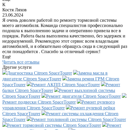
К
Костя Ляхов
23.06.2024
Я очень доволен работой по ремонту тормозной системы
моего автомобиля. Команда специалистов профессионально
подошла к выполнению задачи и оперативно привела все в
порядок. Работа была выполнена качественно, без задержек и
недоразумений. Рекомендую этот сервис всем владельцам
автомобилей, и я обязательно обращусь сюда в следующий раз
если понадобится . Спасибо за отличный сервис!
Ещё
Читать все отзывы
Другие услуги
Диагностика Citroen SpaceTourer
Замена масла в
двигателе Citroen SpaceTourer
Замена ремня ГРМ Citroen
SpaceTourer
Ремонт АКПП Citroen SpaceTourer
Ремонт
балки Citroen SpaceTourer
Ремонт выхлопной системы
Citroen SpaceTourer
Ремонт двигателя Citroen SpaceTourer
Ремонт подвески Citroen SpaceTourer
Ремонт рулевого
управления Citroen SpaceTourer
Ремонт рулевой рейки
Citroen SpaceTourer
Ремонт системы охлаждения Citroen
SpaceTourer
Ремонт топливной системы Citroen SpaceTourer
Ремонт тормозной системы Citroen SpaceTourer
Ремонт