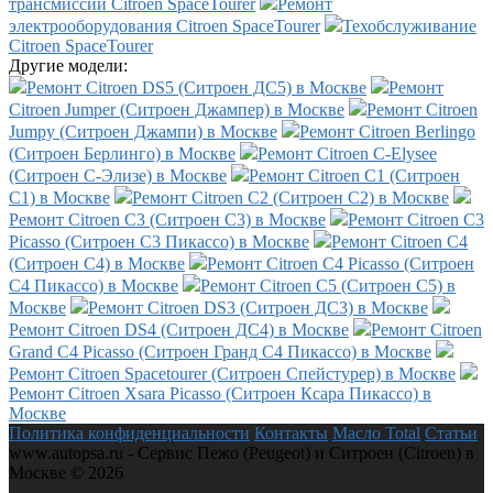
трансмиссии Citroen SpaceTourer
Ремонт
электрооборудования Citroen SpaceTourer
Техобслуживание
Citroen SpaceTourer
Другие модели:
Ремонт Citroen DS5 (Ситроен ДС5) в Москве
Ремонт
Citroen Jumper (Ситроен Джампер) в Москве
Ремонт Citroen
Jumpy (Ситроен Джампи) в Москве
Ремонт Citroen Berlingo
(Ситроен Берлинго) в Москве
Ремонт Citroen C-Elysee
(Ситроен С-Элизе) в Москве
Ремонт Citroen C1 (Ситроен
С1) в Москве
Ремонт Citroen C2 (Ситроен С2) в Москве
Ремонт Citroen C3 (Ситроен С3) в Москве
Ремонт Citroen C3
Picasso (Ситроен С3 Пикассо) в Москве
Ремонт Citroen C4
(Ситроен С4) в Москве
Ремонт Citroen C4 Picasso (Ситроен
С4 Пикассо) в Москве
Ремонт Citroen C5 (Ситроен С5) в
Москве
Ремонт Citroen DS3 (Ситроен ДС3) в Москве
Ремонт Citroen DS4 (Ситроен ДС4) в Москве
Ремонт Citroen
Grand C4 Picasso (Ситроен Гранд С4 Пикассо) в Москве
Ремонт Citroen Spacetourer (Ситроен Спейстурер) в Москве
Ремонт Citroen Xsara Picasso (Ситроен Ксара Пикассо) в
Москве
Политика конфиденциальности
Контакты
Масло Total
Статьи
www.autopsa.ru - Сервис Пежо (Peugeot) и Ситроен (Citroen) в
Москве © 2026