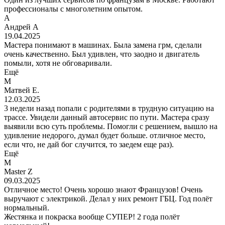
профессионалы с многолетним опытом.
А
Андрей А
19.04.2025
Мастера понимают в машинах. Была замена грм, сделали
очень качественно. Был удивлен, что заодно и двигатель
помыли, хотя не обговаривали.
Ещё
М
Матвей Е.
12.03.2025
3 недели назад попали с родителями в трудную ситуацию на
трассе. Увидели данный автосервис по пути. Мастера сразу
выявили всю суть проблемы. Помогли с решением, вышло на
удивление недорого, думал будет больше. отличное место,
если что, не дай бог случится, то заедем еще раз).
Ещё
M
Master Z
09.03.2025
Отличное место! Очень хорошо знают Французов! Очень
выручают с электрикой. Делал у них ремонт ГБЦ. Год полëт
нормальный.
Жестянка и покраска вообще СУПЕР! 2 года полëт