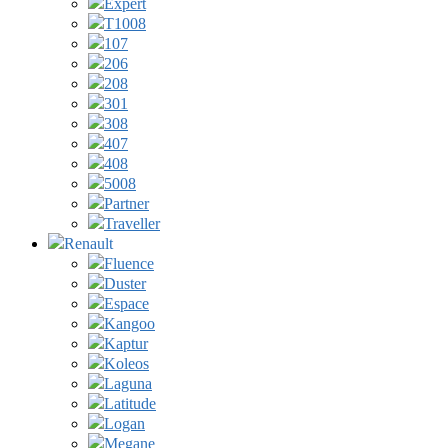
Expert
T1008
107
206
208
301
308
407
408
5008
Partner
Traveller
Renault
Fluence
Duster
Espace
Kangoo
Kaptur
Koleos
Laguna
Latitude
Logan
Megane