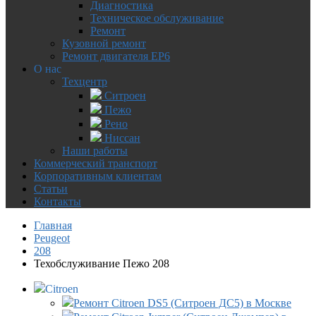
Диагностика
Техническое обслуживание
Ремонт
Кузовной ремонт
Ремонт двигателя EP6
О нас
Техцентр
Ситроен
Пежо
Рено
Ниссан
Наши работы
Коммерческий транспорт
Корпоративным клиентам
Статьи
Контакты
Главная
Peugeot
208
Техобслуживание Пежо 208
Citroen
Ремонт Citroen DS5 (Ситроен ДС5) в Москве