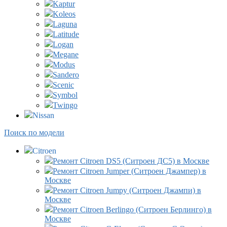
Kaptur
Koleos
Laguna
Latitude
Logan
Megane
Modus
Sandero
Scenic
Symbol
Twingo
Nissan
Поиск по модели
Citroen
Ремонт Citroen DS5 (Ситроен ДС5) в Москве
Ремонт Citroen Jumper (Ситроен Джампер) в
Москве
Ремонт Citroen Jumpy (Ситроен Джампи) в
Москве
Ремонт Citroen Berlingo (Ситроен Берлинго) в
Москве