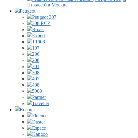
Пикассо) в Москве
Peugeot
Peugeot 307
308 RCZ
Boxer
Expert
T1008
107
206
208
301
308
407
408
5008
Partner
Traveller
Renault
Fluence
Duster
Espace
Kangoo