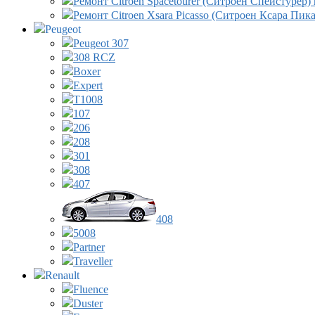
Ремонт Citroen Spacetourer (Ситроен Спейстурер)
Ремонт Citroen Xsara Picasso (Ситроен Ксара Пик
Peugeot
Peugeot 307
308 RCZ
Boxer
Expert
T1008
107
206
208
301
308
407
408
5008
Partner
Traveller
Renault
Fluence
Duster