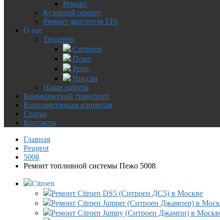
Ремонт
Кузовной ремонт
Ремонт двигателя EP6
О нас
Техцентр
Ситроен
Пежо
Рено
Ниссан
Наши работы
Коммерческий транспорт
Корпоративным клиентам
Статьи
Контакты
Главная
Peugeot
5008
Ремонт топливной системы Пежо 5008
Citroen
Ремонт Citroen DS5 (Ситроен ДС5) в Москве
Ремонт Citroen Jumper (Ситроен Джампер) в Мос
Ремонт Citroen Jumpy (Ситроен Джампи) в Москв