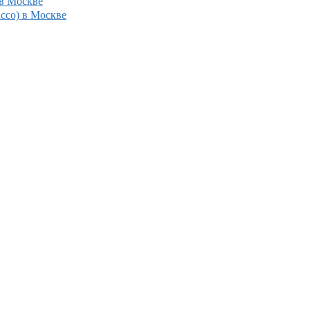
 в Москве
ассо) в Москве