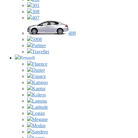
301
308
407
408
5008
Partner
Traveller
Renault
Fluence
Duster
Espace
Kangoo
Kaptur
Koleos
Laguna
Latitude
Logan
Megane
Modus
Sandero
Scenic