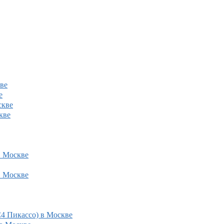
кве
е
скве
кве
в Москве
в Москве
С4 Пикассо) в Москве