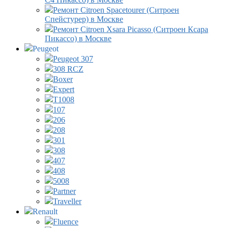
Ремонт Citroen Spacetourer (Ситроен
Спейстурер) в Москве
Ремонт Citroen Xsara Picasso (Ситроен Ксара
Пикассо) в Москве
Peugeot
Peugeot 307
308 RCZ
Boxer
Expert
T1008
107
206
208
301
308
407
408
5008
Partner
Traveller
Renault
Fluence