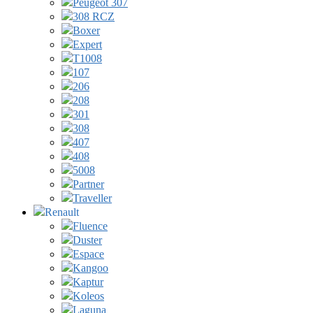
Peugeot 307
308 RCZ
Boxer
Expert
T1008
107
206
208
301
308
407
408
5008
Partner
Traveller
Renault
Fluence
Duster
Espace
Kangoo
Kaptur
Koleos
Laguna