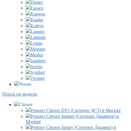
Duster
Espace
Kangoo
Kaptur
Koleos
Laguna
Latitude
Logan
Megane
Modus
Sandero
Scenic
Symbol
Twingo
Nissan
Поиск по модели
Citroen
Ремонт Citroen DS5 (Ситроен ДС5) в Москве
Ремонт Citroen Jumper (Ситроен Джампер) в
Москве
Ремонт Citroen Jumpy (Ситроен Джампи) в