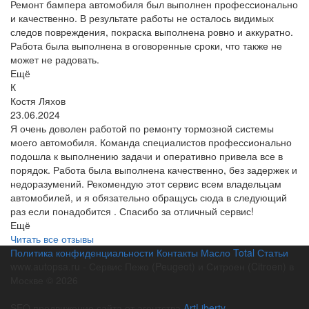
Ремонт бампера автомобиля был выполнен профессионально
и качественно. В результате работы не осталось видимых
следов повреждения, покраска выполнена ровно и аккуратно.
Работа была выполнена в оговоренные сроки, что также не
может не радовать.
Ещё
К
Костя Ляхов
23.06.2024
Я очень доволен работой по ремонту тормозной системы
моего автомобиля. Команда специалистов профессионально
подошла к выполнению задачи и оперативно привела все в
порядок. Работа была выполнена качественно, без задержек и
недоразумений. Рекомендую этот сервис всем владельцам
автомобилей, и я обязательно обращусь сюда в следующий
раз если понадобится . Спасибо за отличный сервис!
Ещё
Читать все отзывы
Политика конфиденциальности
Контакты
Масло Total
Статьи
www.autopsa.ru - Сервис Пежо (Peugeot) и Ситроен (Citroen) в
Москве © 2026
SEO продвижение сайта от агентства
ArtLiberty