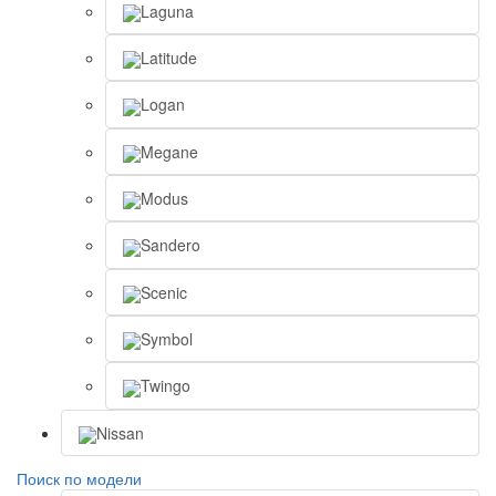
Laguna
Latitude
Logan
Megane
Modus
Sandero
Scenic
Symbol
Twingo
Nissan
Поиск по модели