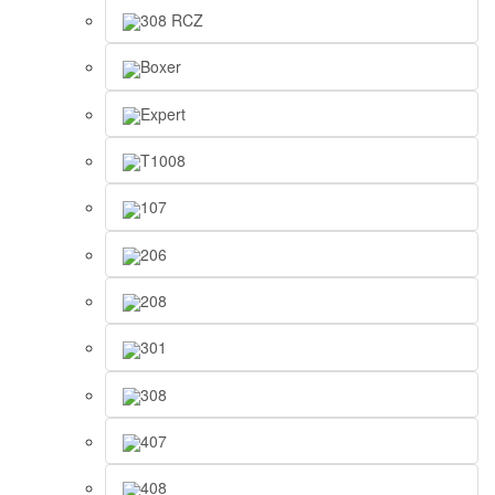
308 RCZ
Boxer
Expert
T1008
107
206
208
301
308
407
408