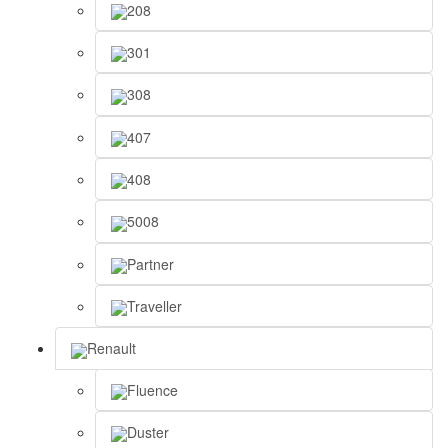
208
301
308
407
408
5008
Partner
Traveller
Renault
Fluence
Duster