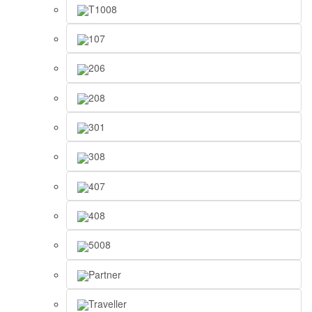
T1008
107
206
208
301
308
407
408
5008
Partner
Traveller