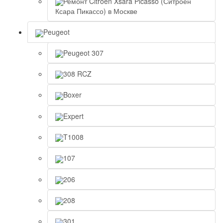
Ремонт Citroen Xsara Picasso (Ситроен
Ксара Пикассо) в Москве
Peugeot
Peugeot 307
308 RCZ
Boxer
Expert
T1008
107
206
208
301