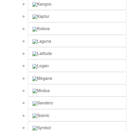
Kangoo
Kaptur
Koleos
Laguna
Latitude
Logan
Megane
Modus
Sandero
Scenic
Symbol