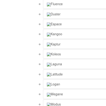
Fluence
Duster
Espace
Kangoo
Kaptur
Koleos
Laguna
Latitude
Logan
Megane
Modus