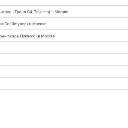
Ситроен Гранд С4 Пикассо) в Москве
ен Спейстурер) в Москве
роен Ксара Пикассо) в Москве