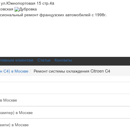
 ул.Южнопортовая 15 стр.4a
ховская
Дубровка
иональный ремонт французских автомобилей с 1998г.
тивным клиентам
Статьи
Контакты
н С4) в Москве
Ремонт системы охлаждения Citroen C4
 в Москве
жампер) в Москве
ампи) в Москве