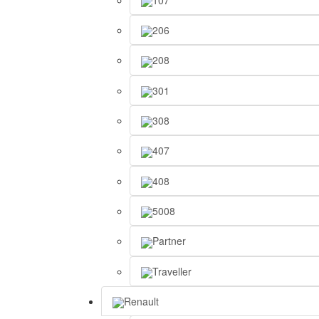
206
208
301
308
407
408
5008
Partner
Traveller
Renault