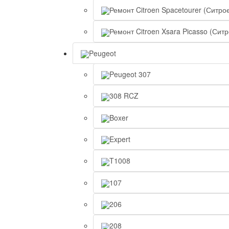
Ремонт Citroen Spacetourer (Ситро
Ремонт Citroen Xsara Picasso (Сит
Peugeot
Peugeot 307
308 RCZ
Boxer
Expert
T1008
107
206
208