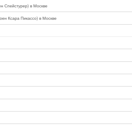
ен Спейстурер) в Москве
роен Ксара Пикассо) в Москве