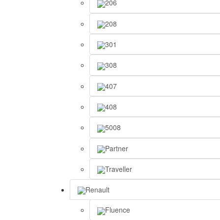
206
208
301
308
407
408
5008
Partner
Traveller
Renault
Fluence