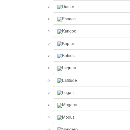
Duster
Espace
Kangoo
Kaptur
Koleos
Laguna
Latitude
Logan
Megane
Modus
Sandero