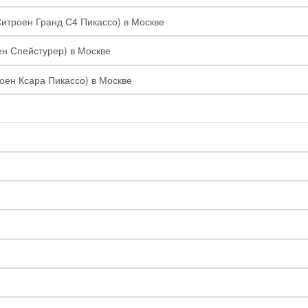
Ситроен Гранд С4 Пикассо) в Москве
ен Спейстурер) в Москве
роен Ксара Пикассо) в Москве