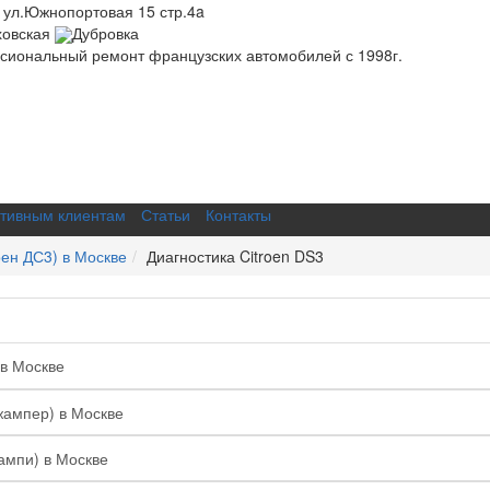
 ул.Южнопортовая 15 стр.4a
ховская
Дубровка
иональный ремонт французских автомобилей с 1998г.
тивным клиентам
Статьи
Контакты
оен ДС3) в Москве
Диагностика Citroen DS3
 в Москве
жампер) в Москве
ампи) в Москве