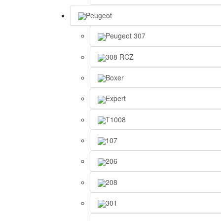
Peugeot
Peugeot 307
308 RCZ
Boxer
Expert
T1008
107
206
208
301