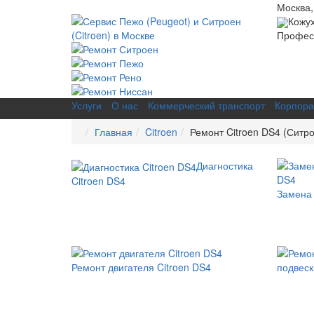
Москва,
Кожу
Професс
Услуги
О нас
Коммерческий транспорт
Корпора
Главная
Citroen
Ремонт Citroen DS4 (Ситр
Диагностика
Citroen DS4
Замена 
Ремонт двигателя Citroen DS4
подвеск