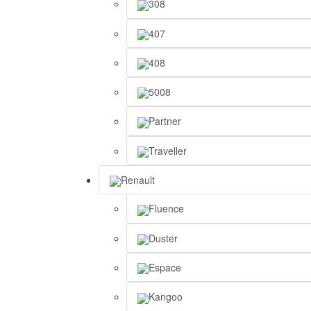
308
407
408
5008
Partner
Traveller
Renault
Fluence
Duster
Espace
Kangoo