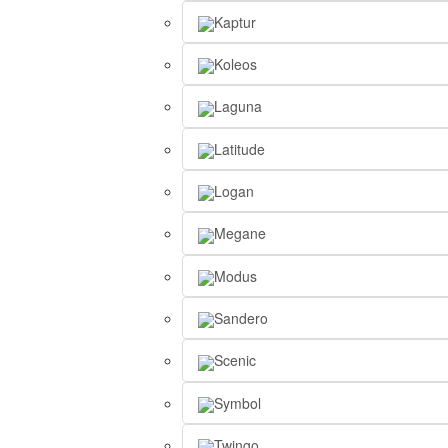
Kaptur
Koleos
Laguna
Latitude
Logan
Megane
Modus
Sandero
Scenic
Symbol
Twingo