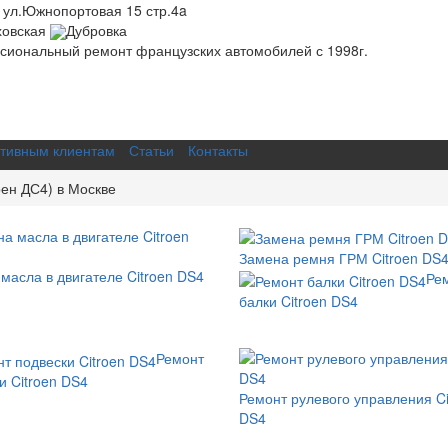
 ул.Южнопортовая 15 стр.4a
ховская
Дубровка
иональный ремонт французских автомобилей с 1998г.
тивным клиентам
Статьи
Контакты
оен ДС4) в Москве
Замена ремня ГРМ Citroen DS
масла в двигателе Citroen DS4
Ре
балки Citroen DS4
Ремонт
и Citroen DS4
Ремонт рулевого управления Ci
DS4