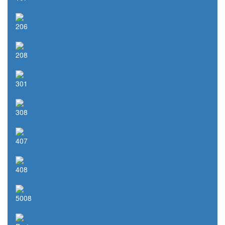
206
208
301
308
407
408
5008