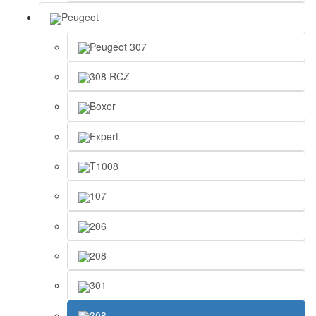
Peugeot
Peugeot 307
308 RCZ
Boxer
Expert
T1008
107
206
208
301
308