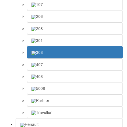
107
206
208
301
308
407
408
5008
Partner
Traveller
Renault