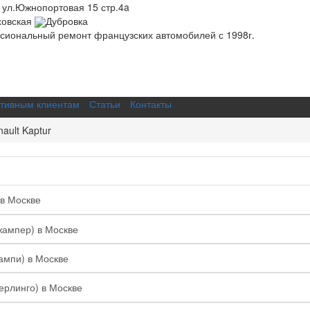
 ул.Южнопортовая 15 стр.4a
ховская
Дубровка
иональный ремонт французских автомобилей с 1998г.
тивным клиентам
Статьи
Контакты
ault Kaptur
 в Москве
жампер) в Москве
ампи) в Москве
Берлинго) в Москве