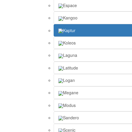
Espace
Kangoo
Kaptur
Koleos
Laguna
Latitude
Logan
Megane
Modus
Sandero
Scenic