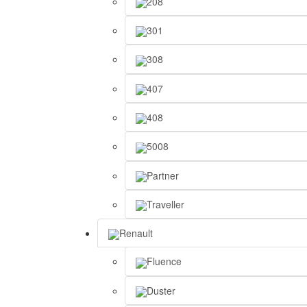
208
301
308
407
408
5008
Partner
Traveller
Renault
Fluence
Duster