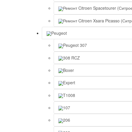
Ремонт Citroen Spacetourer (Ситро
Ремонт Citroen Xsara Picasso (Сит
Peugeot
Peugeot 307
308 RCZ
Boxer
Expert
T1008
107
206