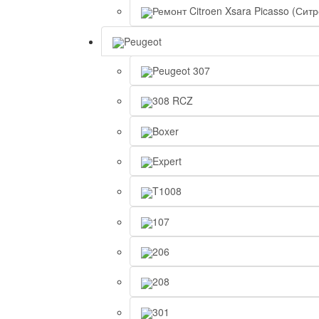
Ремонт Citroen Xsara Picasso (Сит
Peugeot
Peugeot 307
308 RCZ
Boxer
Expert
T1008
107
206
208
301