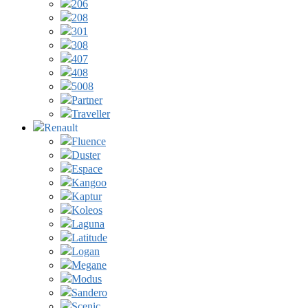
206
208
301
308
407
408
5008
Partner
Traveller
Renault
Fluence
Duster
Espace
Kangoo
Kaptur
Koleos
Laguna
Latitude
Logan
Megane
Modus
Sandero
Scenic