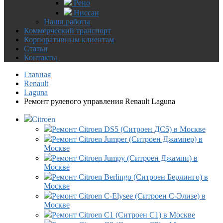
Рено
Ниссан
Наши работы
Коммерческий транспорт
Корпоративным клиентам
Статьи
Контакты
Главная
Renault
Laguna
Ремонт рулевого управления Renault Laguna
Citroen
Ремонт Citroen DS5 (Ситроен ДС5) в Москве
Ремонт Citroen Jumper (Ситроен Джампер) в
Москве
Ремонт Citroen Jumpy (Ситроен Джампи) в
Москве
Ремонт Citroen Berlingo (Ситроен Берлинго) в
Москве
Ремонт Citroen C-Elysee (Ситроен С-Элизе) в
Москве
Ремонт Citroen C1 (Ситроен С1) в Москве