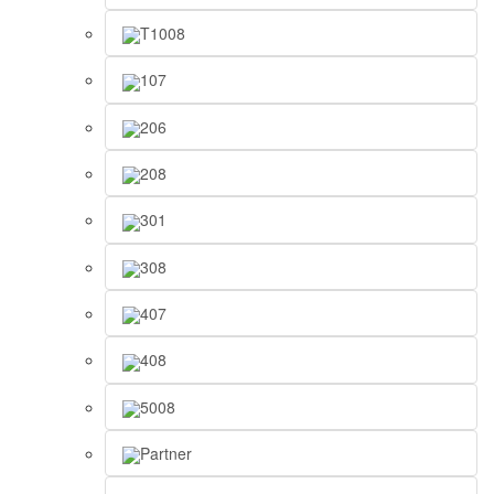
T1008
107
206
208
301
308
407
408
5008
Partner