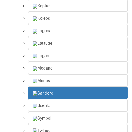
Kaptur
Koleos
Laguna
Latitude
Logan
Megane
Modus
Sandero
Scenic
Symbol
Twingo