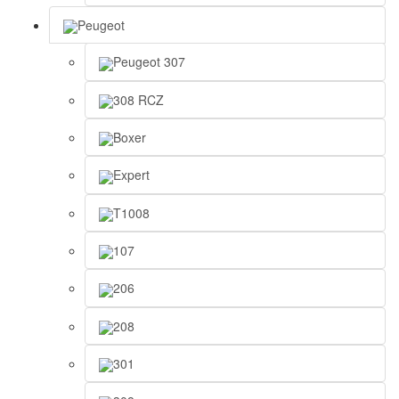
Peugeot
Peugeot 307
308 RCZ
Boxer
Expert
T1008
107
206
208
301